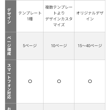
複数テンプレー
デ
テンプレート
トより
オリジナルデザ
ザ
イ
1種
デザインカスタ
イン
ン
マイズ
ペ
ー
ジ
5ページ
10ページ
15〜40ページ
構
成
ス
マ
ー
ト
フ
〇
〇
〇
ォ
ン
対
応
お