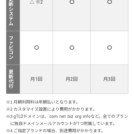
△ ※2
〇
〇
新
シ
ス
テ
ム
フ
ァ
ビ
〇
〇
〇
コ
ン
更
新
月1回
月2回
月3回
代
行
※1 月額利用料は年額払いとなります。
※2 カスタマイズ設置により費用がかかります。
※3 gTLDドメインは、.com .net .biz .org .infoなど。全てのプラン
に独自ドメインメールアカウントが1つ附属しています。
※4 ご指定ブランドの場合、別途費用がかかります。