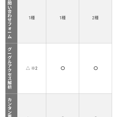
問
い
合
わ
1種
1種
2種
せ
フ
ォ
ー
ム
グ
ー
グ
ル
ア
△ ※2
〇
〇
ク
セ
ス
解
析
カ
ン
タ
ン
更